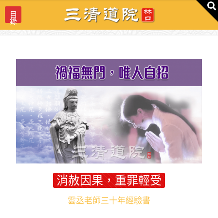
目
錄
消赦因果，重罪輕受
雲丞老師三十年經驗書