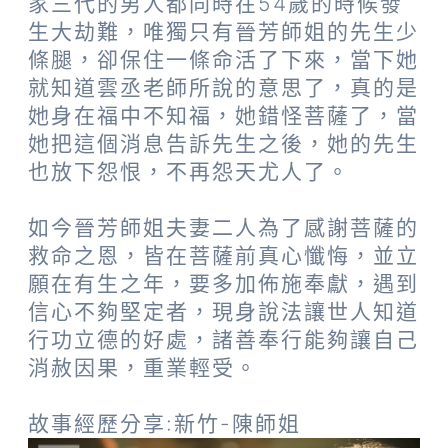
家三代的男人都同時在54歲的時候發
生大劫難，唯獨只有晉芳師姐的先生少
條腿，卻保住一條命活了下來，當下她
就知道雲丞老師所說的意思了，真的是
她身在福中不知福，她錯怪菩薩了，當
她把這個消息告訴先生之後，她的先生
也放下怨恨，不再怨天尤人了。
如今晉芳師姐夫妻二人為了感謝菩薩的
救命之恩，皆在菩薩前真心懺悔，並立
願在有生之年，要多加佈施奉獻，遇到
信心不夠堅定者，現身說法讓世人知道
行功立德的好處，諸善奉行能夠讓自己
消赦因果，重業輕受。
故事經歷分享:新竹-陳師姐