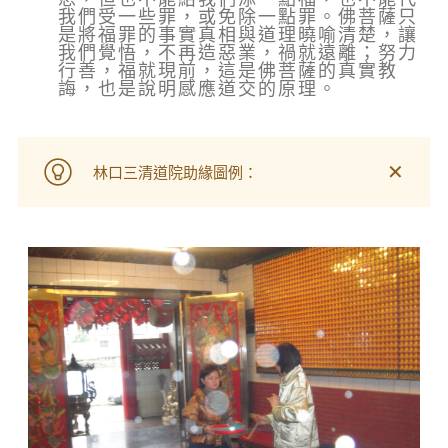
我們受一些罪，或免除一點罪。佛菩薩只
是將福罪的事實真相與道理曉喻清楚，讓
我們覺悟，不再造惡業，禍就遠離；努力
行善，福就現前，這是佛菩薩的真實教
誨，也是說明感應道交的原理。
✕
林口三清道院助緣圖例：