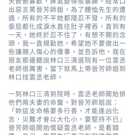
天鬱鬱寡歡，脾氣變得很暴躁，經常口
出惡言罵晉芳師姐，為了體恤先生的遭
遇，所有的不平她都隱忍不發，所有的
委屈都化成淚水直往肚子裡吞，直到有
一天，她終於忍不住了，有想不開的念
頭，我一直規勸她，希望她不要做出一
些讓親人傷心的傻事，並告訴他，我在
朋友那邊聽說林口三清道院有一位雲丞
老師很厲害，當下就馬上帶晉芳師姐到
林口找雲丞老師。
一到林口三清到院時，雲丞老師開始排
他們兩夫妻的命盤，對晉芳師姐說：
「妳這支命格要多行善，才能逢凶化
吉，災難才會以大化小，要堅持不已」
晉芳師姐開始懷疑雲丞老師，是看錯