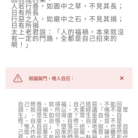
人若行善，如園中之草，不見其長；
日有所長
行惡之人，如磨中之石，不見其損；
日有所損
太上老君說：「人的福禍，本來就沒
有一定的門路，全都是自己招來的
啊！」
✕
禍福無門，唯人自召：
自己修善，就得福；自己造惡，不能回
頭，就得禍。所以，大乘經講「佛不度眾
生」，眾生如何得度？眾生是自悟、自
修、自度。自悟、自修、自度，豈不是
「惟人自召」？墮落三途、地獄，也是自
己造作惡業，招來的惡報。佛菩薩雖然慈
悲，但也不能給我們添一點福，也不能代