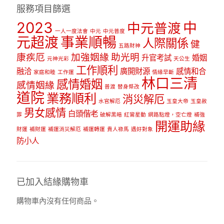
服務項目篩選
2023
中
中元普渡
一人一度法會
中元
中元普度
元超渡
事業順暢
人際關係
健
五路財神
康疾厄
加強姻緣
助光明
升官考試
婚姻
元神光彩
天公生
工作順利
融洽
廣開財源
感情和合
家庭和睦
工作運
情緣早斷
林口三清
感情婚姻
感情姻緣
普渡
替身祭改
道院
業務順利
消災解厄
水官解厄
玉皇大帝
玉皇赦
男女感情
白頭偕老
罪
破解黑暗
紅鸞星動
網路點燈，空亡燈
補強
開運助緣
財運
補財運
補運消災解厄
補運轉運
貴人祿馬
遇好對象
防小人
已加入結緣購物車
購物車內沒有任何商品。