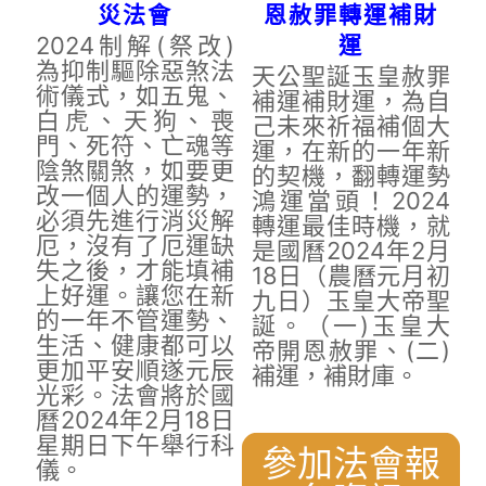
災法會
恩赦罪轉運補財
2024制解(祭改)
運
為抑制驅除惡煞法
天公聖誕玉皇赦罪
術儀式，如五鬼、
補運補財運，為自
白虎、天狗、喪
己未來祈福補個大
門、死符、亡魂等
運，在新的一年新
陰煞關煞，如要更
的契機，翻轉運勢
改一個人的運勢，
鴻運當頭！2024
必須先進行消災解
轉運最佳時機，就
厄，沒有了厄運缺
是國曆2024年2月
失之後，才能填補
18日（農曆元月初
上好運。讓您在新
九日）玉皇大帝聖
的一年不管運勢、
誕。（一)玉皇大
生活、健康都可以
帝開恩赦罪、(二)
更加平安順遂元辰
補運，補財庫。
光彩。法會將於國
曆2024年2月18日
星期日下午舉行科
參加法會報
儀。