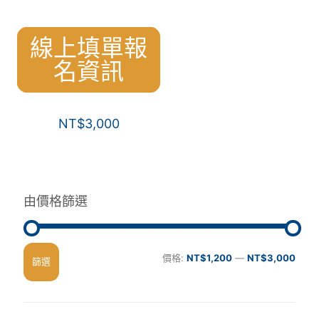
線上填單報
名資訊
NT$
3,000
由價格篩選
最
最
價格:
NT$1,200
—
NT$3,000
篩選
低
高
價
價
格
格