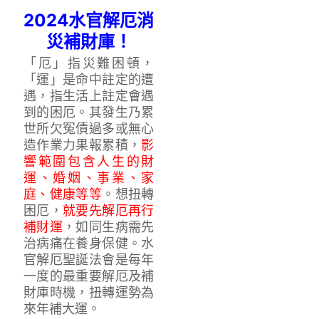
2024水官解厄消
災補財庫！
「厄」指災難困頓，
「運」是命中註定的遭
遇，指生活上註定會遇
到的困厄。其發生乃累
世所欠冤債過多或無心
造作業力果報累積，
影
響範圍包含人生的財
運、婚姻、事業、家
庭、健康等等
。想扭轉
困厄，
就要先解厄再行
補財運
，如同生病需先
治病痛在養身保健。水
官解厄聖誕法會是每年
一度的最重要解厄及補
財庫時機，扭轉運勢為
來年補大運。