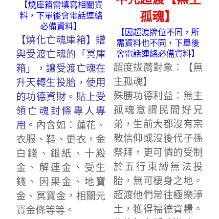
【燒庫箱需填寫相關資
孤魂】
料，下單後會電話連絡
必備資料】
【因超渡牌位不同，所
【燒化亡魂庫箱】贈
需資料也不同，下單後
與受渡亡魂的「冥庫
會電話連絡必備資料】
超度拔薦對象：【無
箱」，讓受渡亡魂在
主孤魂】
升天轉生投胎，使用
殊勝功德利益：無主
的功德資財。貼上受
孤魂意謂民間好兄
領亡魂封條專人專
弟，生前大都沒有宗
用。
內含如：蓮花、
教信仰或沒後代子孫
衣服、鞋、更衣，金
祭拜，更可憐的受制
白錢、銀紙、十殿
於五行束縛無法投
金、解連金、受生
胎，無可棲身之地。
錢、因果金、地寶
超渡他們常往極樂淨
金、冥寶金，相關元
土，獲得福德資糧。
寶金條等等。