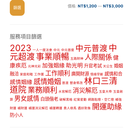
最
最
價格:
NT$1,200
—
NT$3,000
篩選
低
高
價
價
格
格
服務項目篩選
2023
中
中元普渡
一人一度法會
中元
中元普度
元超渡
事業順暢
人際關係
健
五路財神
康疾厄
加強姻緣
助光明
升官考試
婚姻
元神光彩
天公生
工作順利
融洽
廣開財源
感情和合
家庭和睦
工作運
情緣早斷
林口三清
感情婚姻
感情姻緣
普渡
替身祭改
道院
業務順利
消災解厄
水官解厄
玉皇大帝
玉皇赦
男女感情
白頭偕老
罪
破解黑暗
紅鸞星動
網路點燈，空亡燈
補強
開運助緣
財運
補財運
補運消災解厄
補運轉運
貴人祿馬
遇好對象
防小人