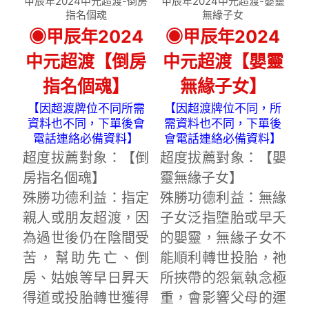
甲辰年2024中元超渡-倒房
甲辰年2024中元超渡-嬰靈
指名個魂
無緣子女
◉甲辰年2024
◉甲辰年2024
中元超渡【倒房
中元超渡【嬰靈
指名個魂】
無緣子女】
【因超渡牌位不同所需
【因超渡牌位不同，所
資料也不同，下單後會
需資料也不同，下單後
電話連絡必備資料】
會電話連絡必備資料】
超度拔薦對象：【倒
超度拔薦對象：【嬰
房指名個魂】
靈無緣子女】
殊勝功德利益：指定
殊勝功德利益：無緣
親人或朋友超渡，因
子女泛指墮胎或早夭
為過世後仍在陰間受
的嬰靈，無緣子女不
苦，幫助先亡、倒
能順利轉世投胎，祂
房、姑娘等早日昇天
所挾帶的怨氣執念極
得道或投胎轉世獲得
重，會影響父母的運