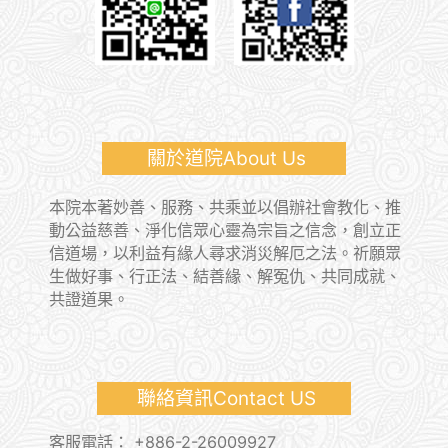
關於道院About Us
本院本著妙善、服務、共乘並以倡辦社會教化、推
動公益慈善、淨化信眾心靈為宗旨之信念，創立正
信道場，以利益有緣人尋求消災解厄之法。祈願眾
生做好事、行正法、結善緣、解冤仇、共同成就、
共證道果。
聯絡資訊Contact US
客服電話：
+886-2-26009927