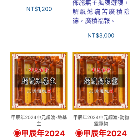
佈施無主孤魂遊魂，
NT$
1,200
解飄蕩痛苦廣積陰
德，廣積福報。
NT$
3,000
甲辰年2024中元超渡-地基
甲辰年2024中元超渡-動物
主
靈寵物
◉甲辰年2024
◉甲辰年2024