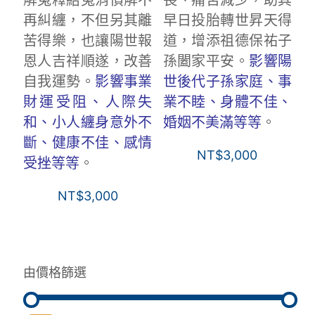
解冤釋結冤消債解不
長、痛苦減少，助其
再糾纏，不但另其離
早日投胎轉世昇天得
苦得樂，也讓陽世報
道，增添祖德保祐子
恩人吉祥順遂，改善
孫闔家平安。
影響陽
自我運勢。
影響事業
世後代子孫家庭、事
財運受阻、人際失
業不睦、身體不佳、
和、小人纏身意外不
婚姻不美滿等等
。
斷、健康不佳、感情
NT$
3,000
受挫等等
。
NT$
3,000
由價格篩選