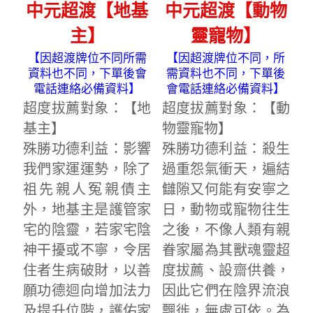
中元超渡【地基
中元超渡【動物
主】
靈寵物】
【因超渡牌位不同所需
【因超渡牌位不同，所
資料也不同，下單後會
需資料也不同，下單後
電話連絡必備資料】
會電話連絡必備資料】
超度拔薦對象：【地
超度拔薦對象：【動
基主】
物靈寵物】
殊勝功德利益：影響
殊勝功德利益：殺生
我們家運運勢，除了
過重怨氣衝天，遍結
祖先親人冤親債主
讎隙又何能有安寧之
外，地基主是護管家
日，動物或寵物往生
宅的陰靈，若家宅陰
之後，不像人類有親
神干擾或不寧，令居
眷家屬為其獸魂靈超
住者生病破財，以善
度拔薦、設齋供養，
願功德迴向增加法力
因此它們在陰界流浪
及提升位階，護佑家
飄徙，無處可依。為