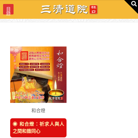
目
錄
和合燈
◉ 和合燈：祈求人與人
之間和諧同心