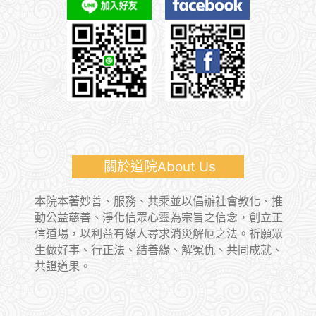
關於道院About Us
本院本著妙善、服務、共乘並以倡辦社會教化、推
動公益慈善、淨化信眾心靈為宗旨之信念，創立正
信道場，以利益有緣人尋求消災解厄之法。祈願眾
生做好事、行正法、結善緣、解冤仇、共同成就、
共證道果。