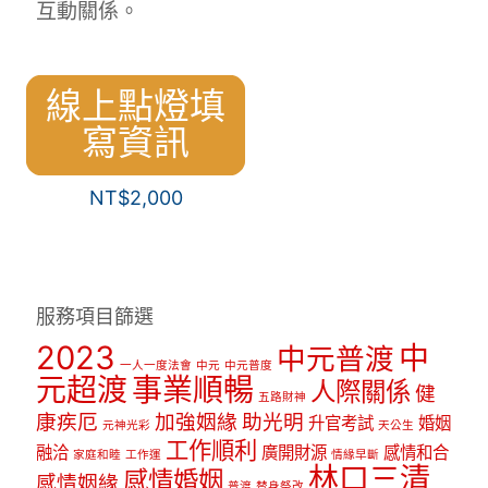
互動關係。
線上點燈填
寫資訊
NT$
2,000
服務項目篩選
2023
中
中元普渡
一人一度法會
中元
中元普度
元超渡
事業順暢
人際關係
健
五路財神
康疾厄
加強姻緣
助光明
升官考試
婚姻
元神光彩
天公生
工作順利
融洽
廣開財源
感情和合
家庭和睦
工作運
情緣早斷
林口三清
感情婚姻
感情姻緣
普渡
替身祭改