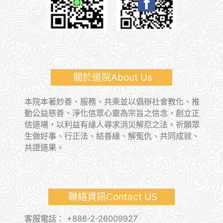
關於道院About Us
本院本著妙善、服務、共乘並以倡辦社會教化、推
動公益慈善、淨化信眾心靈為宗旨之信念，創立正
信道場，以利益有緣人尋求消災解厄之法。祈願眾
生做好事、行正法、結善緣、解冤仇、共同成就、
共證道果。
聯絡資訊Contact US
客服電話：
+886-2-26009927