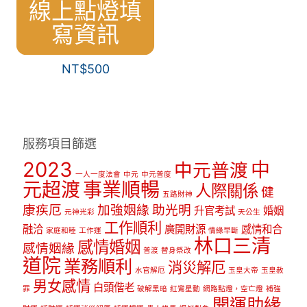
線上點燈填
寫資訊
NT$
500
服務項目篩選
2023
中
中元普渡
一人一度法會
中元
中元普度
元超渡
事業順暢
人際關係
健
五路財神
康疾厄
加強姻緣
助光明
升官考試
婚姻
元神光彩
天公生
工作順利
融洽
廣開財源
感情和合
家庭和睦
工作運
情緣早斷
林口三清
感情婚姻
感情姻緣
普渡
替身祭改
道院
業務順利
消災解厄
水官解厄
玉皇大帝
玉皇赦
男女感情
白頭偕老
罪
破解黑暗
紅鸞星動
網路點燈，空亡燈
補強
開運助緣