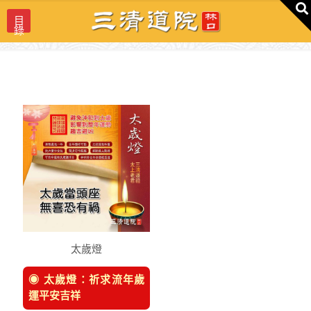
目
錄
太歲燈
◉ 太歲燈：祈求流年歲
運平安吉祥