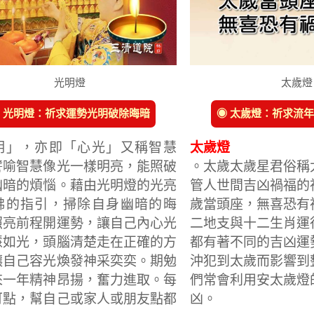
光明燈
太歲燈
 光明燈：祈求運勢光明破除晦暗
◉ 太歲燈：祈求流
明」，亦即「心光」又稱智慧
太歲燈
譬喻智慧像光一樣明亮，能照破
。太歲太歲星君俗稱
幽暗的煩惱。藉由光明燈的光亮
管人世間吉凶禍福的
佛的指引，掃除自身幽暗的晦
歲當頭座，無喜恐有
照亮前程開運勢，讓自己內心光
二地支與十二生肖運
慧如光，頭腦清楚走在正確的方
都有著不同的吉凶運
讓自己容光煥發神采奕奕。期勉
沖犯到太歲而影響到
來一年精神昂揚，奮力進取。每
們常會利用安太歲燈
可點，幫自己或家人或朋友點都
凶。