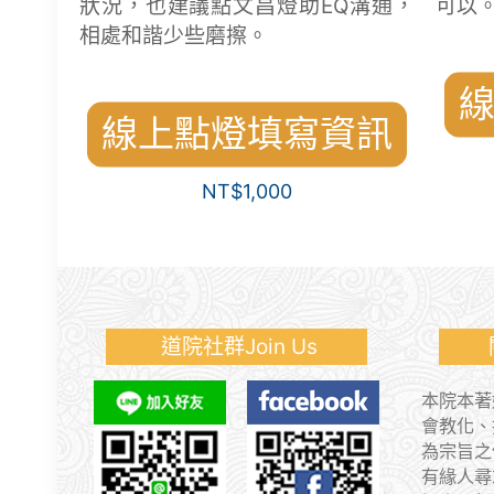
狀況，也建議點文昌燈助EQ溝通，
可以
相處和諧少些磨擦。
線上點燈填寫資訊
NT$
1,000
道院社群Join Us
關於
本院本著
會教化、
為宗旨之
有緣人尋