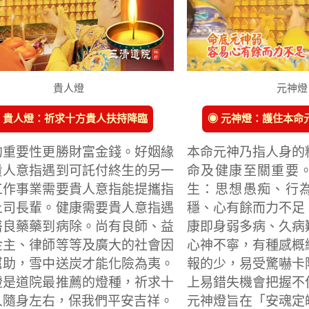
貴人燈
元神燈
 貴人燈：祈求十方貴人扶持降臨
◉ 元神燈：護住本命
的重要性更勝財富金錢。好姻緣
本命元神乃指人身的
貴人意指遇到可託付終生的另一
命及健康至關重要
工作事業需要貴人意指能提攜指
生：思想愚痴、行
上司長輩。健康需要貴人意指遇
穩、心有餘而力不足
醫良藥藥到病除。尚有良師、益
康即身弱多病、久病
金主、律師等等及廣大的社會因
心神不寧，有種感概
幫助，雪中送炭才能化險為夷。
報的少，易受驚嚇卡
燈是道院最推薦的燈種，祈求十
上易錯失機會把握不
人隨身左右，保我們平安吉祥。
元神燈旨在「安魂定