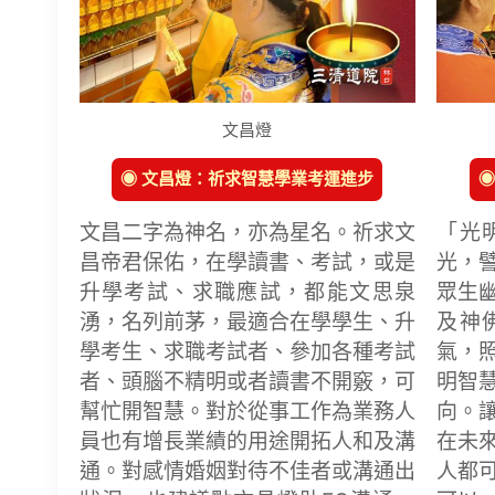
文昌燈
◉ 文昌燈：祈求智慧學業考運進步
◉
文昌二字為神名，亦為星名。祈求文
「光
昌帝君保佑，在學讀書、考試，或是
光，
升學考試、求職應試，都能文思泉
眾生
湧，名列前茅，最適合在學學生、升
及神
學考生、求職考試者、參加各種考試
氣，
者、頭腦不精明或者讀書不開竅，可
明智
幫忙開智慧。對於從事工作為業務人
向。
員也有增長業績的用途開拓人和及溝
在未
通。對感情婚姻對待不佳者或溝通出
人都