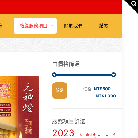
享
結緣服務項目
關於我們
結帳
由價格篩選
最
最
價格:
NT$500
—
篩選
低
高
NT$1,000
價
價
格
格
服務項目篩選
2023
一人一度法會
中元
中元普