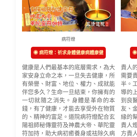
病符燈
◉ 病符燈：祈求身體健康病體康健
◉
健康是人們最基本的底層需求，為大
貴人
家安身立命之本，一旦失去健康，所
需要
有榮譽、財富、地位、權力、成就能
半。
伴您多久？生命一旦結束，你擁有的
導的
一切就隨之消失。身體是革命的本
到良
錢，有了健康，才能去享受外在物質
友、
的、精神的富足。道院病符燈配合玄
緣的
陽祖師秘傳靈符及神農大帝、華陀靈
貴人
符加持，助大病初癒養身或祛除久病
方貴