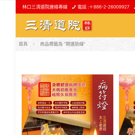
林口三清道院連絡專線
電話 :＋886-2-26009927
首頁
商品標籤為 “開運助緣”