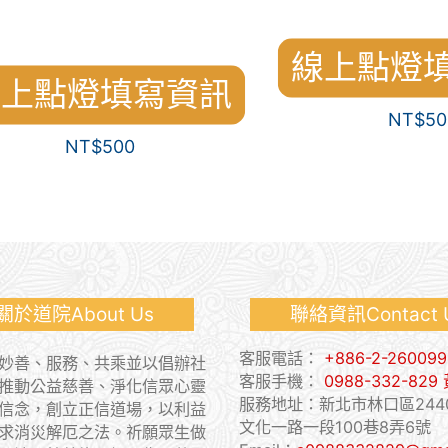
。
線上點燈
線上點燈填寫資訊
NT$
50
NT$
500
道院About Us
聯絡資訊Contact
客服電話：
+886-2-260099
妙善、服務、共乘並以倡辦社
客服手機：
0988-332-82
推動公益慈善、淨化信眾心靈
服務地址：新北市林口區2440
信念，創立正信道場，以利益
文化一路一段100巷8弄6號
求消災解厄之法。祈願眾生做