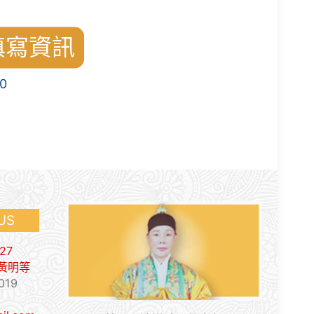
填寫資訊
0
 US
27
9 黃明等
19