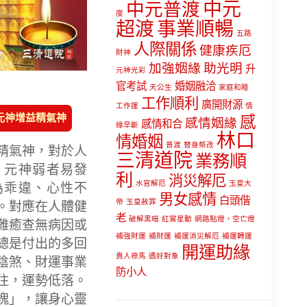
中元
中元普渡
度
超渡
事業順暢
五路
人際關係
健康疾厄
財神
加強姻緣
助光明
升
元神光彩
官考試
婚姻融洽
天公生
家庭和睦
工作順利
廣開財源
工作運
情
感
元神增益精氣神
感情姻緣
感情和合
緣早斷
林口
情婚姻
普渡
替身祭改
精氣神，對於人
三清道院
業務順
。元神弱者易發
利
消災解厄
水官解厄
玉皇大
為乖違、心性不
男女感情
白頭偕
帝
玉皇赦罪
。對應在人體健
老
破解黑暗
紅鸞星動
網路點燈，空亡燈
難癒查無病因或
補強財運
補財運
補運消災解厄
補運轉運
總是付出的多回
開運助緣
貴人祿馬
遇好對象
陰煞、財運事業
防小人
住，運勢低落。
魄」，讓身心靈