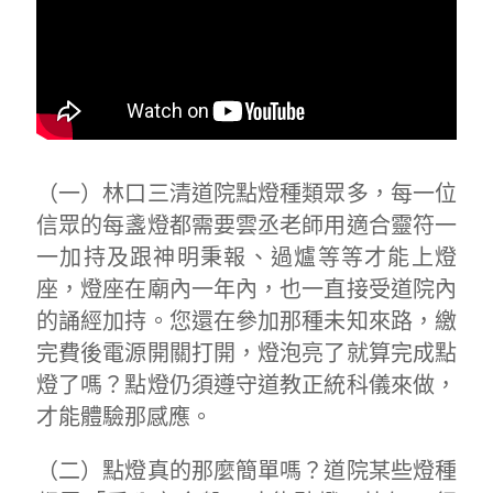
（一）林口三清道院點燈種類眾多，每一位
信眾的每盞燈都需要雲丞老師用適合靈符一
一加持及跟神明秉報、過爐等等才能上燈
座，燈座在廟內一年內，也一直接受道院內
的誦經加持。您還在參加那種未知來路，繳
完費後電源開關打開，燈泡亮了就算完成點
燈了嗎？點燈仍須遵守道教正統科儀來做，
才能體驗那感應。
（二）點燈真的那麼簡單嗎？道院某些燈種