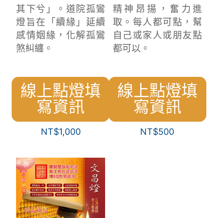
其下兮」。道院孤鸞
精神昂揚，奮力進
燈旨在「續緣」延續
取。每人都可點，幫
感情姻緣，化解孤鸞
自己或家人或朋友點
煞糾纏。
都可以。
線上點燈填
線上點燈填
寫資訊
寫資訊
NT$
1,000
NT$
500