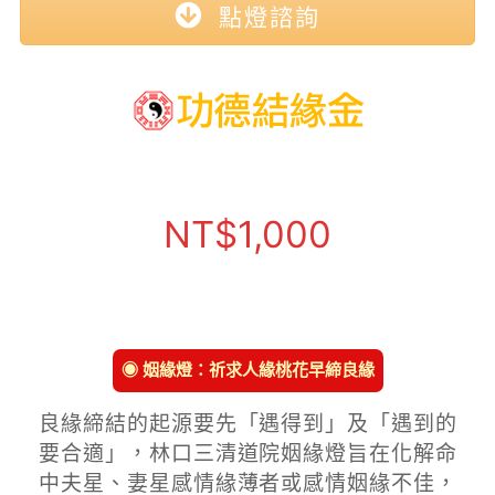
點燈諮詢
NT$
1,000
◉ 姻緣燈：祈求人緣桃花早締良緣
良緣締結的起源要先「遇得到」及「遇到的
要合適」，林口三清道院姻緣燈旨在化解命
中夫星、妻星感情緣薄者或感情姻緣不佳，