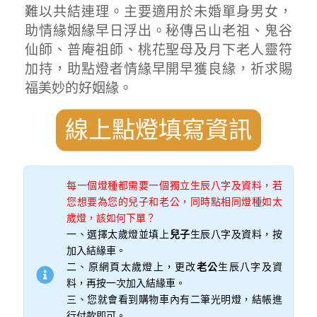
難以共結連理。主要適用於未婚單身男女，
助情緣姻緣早日浮出。秘傳呂山老祖、鬼谷
仙師、普庵祖師、桃花聖母及月下老人靈符
加持，助點燈者情緣早開早獲良緣，祈求賜
福美妙的好姻緣。
線上點燈填寫資訊
每一個燈種都需要一個獨立生辰八字及資料，若
您想要為您的兒子和老公，同時點相同燈種如太
歲燈，該如何下單？
一、選擇太歲燈並填上
兒子
生辰八字及資料，按
加入結緣車。
二、原網頁太歲燈上，更改
老公
生辰八字及資
料，再按一次加入結緣車。
三、您就會看到購物車內有二筆光明燈，結帳進
行付款即可。