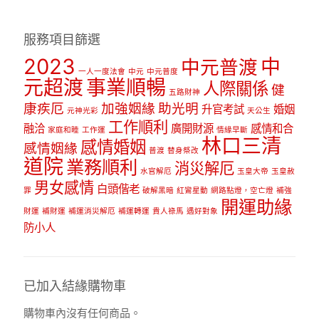
服務項目篩選
2023
中
中元普渡
一人一度法會
中元
中元普度
元超渡
事業順暢
人際關係
健
五路財神
康疾厄
加強姻緣
助光明
升官考試
婚姻
元神光彩
天公生
工作順利
融洽
廣開財源
感情和合
家庭和睦
工作運
情緣早斷
林口三清
感情婚姻
感情姻緣
普渡
替身祭改
道院
業務順利
消災解厄
水官解厄
玉皇大帝
玉皇赦
男女感情
白頭偕老
罪
破解黑暗
紅鸞星動
網路點燈，空亡燈
補強
開運助緣
財運
補財運
補運消災解厄
補運轉運
貴人祿馬
遇好對象
防小人
已加入結緣購物車
購物車內沒有任何商品。