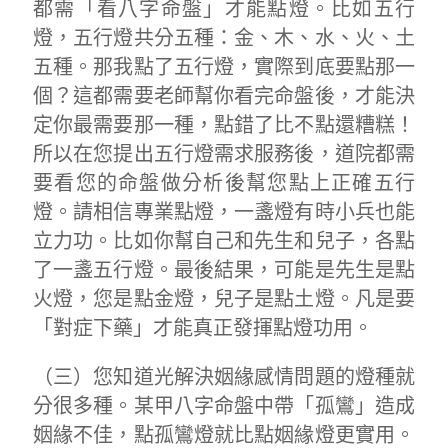
都需「看八字命盤」才能點燈。比如五行
燈，五行燈共分五種：金、木、水、火、土
五種。那我點了五行燈，實際到底要點那一
個？這都需要老師幫你看完命盤後，才能決
定你最需要那一種，點錯了比不點還糟糕！
所以在您提出五行燈需求服務後，道院都需
要看您的命盤做分析後幫您點上正確五行
燈。請相信專業點燈，一盞燈有時小兵也能
立力功。比如你幫自己和先生和兒子，各點
了一盞五行燈。最後結果，可能是先生是點
火燈，您是點金燈，兒子是點土燈。凡是要
「對症下藥」才能真正發揮點燈功用。
（三）您知道光解決姻緣感情問題的燈種就
分很多種。某甲八字命盤中帶「孤鸞」造成
姻緣不佳，點孤鸞燈就比點姻緣燈更實用。