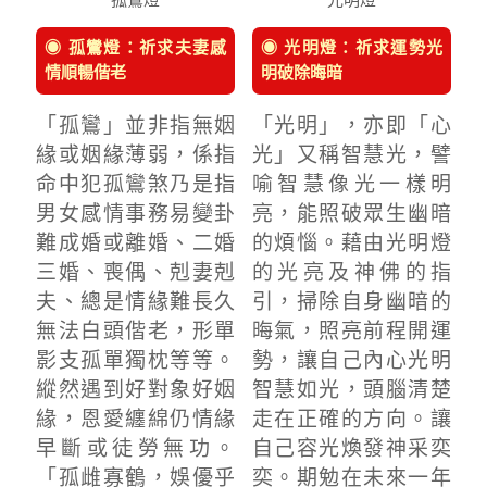
◉ 孤鸞燈：祈求夫妻感
◉ 光明燈：祈求運勢光
情順暢偕老
明破除晦暗
「孤鸞」並非指無姻
「光明」，亦即「心
緣或姻緣薄弱，係指
光」又稱智慧光，譬
命中犯孤鸞煞乃是指
喻智慧像光一樣明
男女感情事務易變卦
亮，能照破眾生幽暗
難成婚或離婚、二婚
的煩惱。藉由光明燈
三婚、喪偶、剋妻剋
的光亮及神佛的指
夫、總是情緣難長久
引，掃除自身幽暗的
無法白頭偕老，形單
晦氣，照亮前程開運
影支孤單獨枕等等。
勢，讓自己內心光明
縱然遇到好對象好姻
智慧如光，頭腦清楚
緣，恩愛纏綿仍情緣
走在正確的方向。讓
早斷或徒勞無功。
自己容光煥發神采奕
「孤雌寡鶴，娛優乎
奕。期勉在未來一年