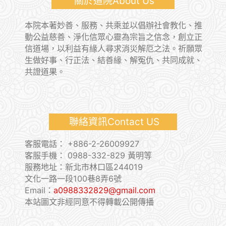
關於道院About Us
本院本著妙善、服務、共乘並以倡辦社會教化、推
動公益慈善、淨化信眾心靈為宗旨之信念，創立正
信道場，以利益有緣人尋求消災解厄之法。祈願眾
生做好事、行正法、結善緣、解冤仇、共同成就、
共證道果。
聯絡資訊Contact US
客服電話：
+886-2-26009927
客服手機：
0988-332-829 黃明等
服務地址：新北市林口區244019
文化一路一段100巷8弄6號
Email：
a0988332829@gmail.com
本站圖文非經同意不得轉載公開傳播