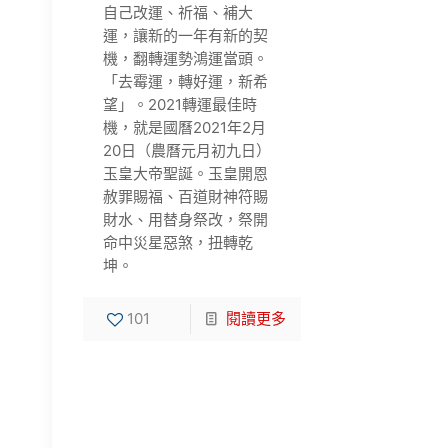
自己改運、祈福、補大
運，讓新的一年有新的契
機，翻轉運勢鴻運當頭。
「去霉運，轉好運，新希
望」。2021轉運最佳時
機，就是國曆2021年2月
20日（農曆元月初九日）
玉皇大帝聖誕。玉皇開恩
赦罪賜福、百道財神符賜
財水、用替身祭改，祭開
命中災星惡煞，扭轉乾
坤。
101
閱讀更多