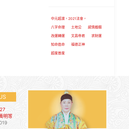
中元超渡，2021法會，
八字命理
土地公
感情婚姻
改運轉運
文昌帝君
求財運
知命造命
福德正神
超度普度
 US
27
9 黃明等
19