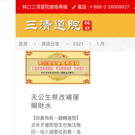
林口三清道院連絡專線
電話 :＋886-2-26009927
首頁
資訊分享
2021
1 月
天公生祭改補運
賜財水
【除舊佈新，翻轉運勢】
去年歹運即發生也無法挽
回，但人總要往前看，為